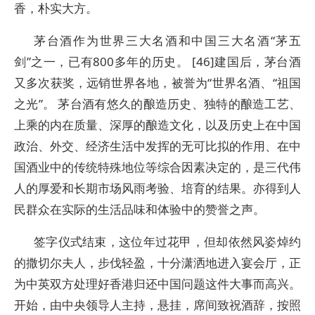
香，朴实大方。
茅台酒作为世界三大名酒和中国三大名酒“茅五
剑”之一，已有800多年的历史。 [46]建国后，茅台酒
又多次获奖，远销世界各地，被誉为“世界名酒、“祖国
之光”。 茅台酒有悠久的酿造历史、独特的酿造工艺、
上乘的内在质量、深厚的酿造文化，以及历史上在中国
政治、外交、经济生活中发挥的无可比拟的作用、在中
国酒业中的传统特殊地位等综合因素决定的，是三代伟
人的厚爱和长期市场风雨考验、培育的结果。亦得到人
民群众在实际的生活品味和体验中的赞誉之声。
签字仪式结束，这位年过花甲，但却依然风姿焯约
的撒切尔夫人，步伐轻盈，十分潇洒地进入宴会厅，正
为中英双方处理好香港归还中国问题这件大事而高兴。
开始，由中央领导人主持，悬挂，席间致祝酒辞，按照