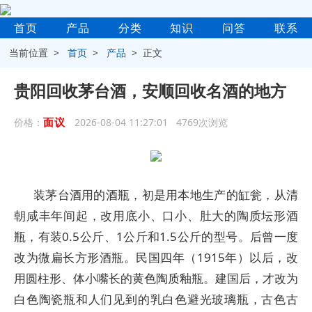
首页
产品
分类
知识
问答
联系
当前位置 >
首页
>
产品
> 正文
贵阳回收茅台酒，安顺回收名酒的地方
面议
价格：
2026-08-04 11:27:01 4769次浏览
装茅台酒用的酒瓶，初是用本地生产的缸瓮，从清
朝咸丰年间起，改用底小、口小、肚大的陶质坛形酒
瓶，有装0.5公斤、1公斤和1.5公斤的型号。后曾一度
改为微扁长方形酒瓶。民国四年（1915年）以后，改
用圆柱形、体小嘴长的黄色陶质釉瓶。建国后，才改为
白色陶瓷瓶和人们见到的乳白色避光玻璃瓶，古色古