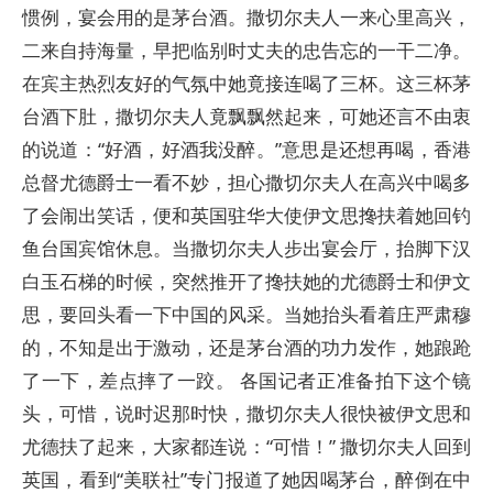
惯例，宴会用的是茅台酒。撒切尔夫人一来心里高兴，
二来自持海量，早把临别时丈夫的忠告忘的一干二净。
在宾主热烈友好的气氛中她竟接连喝了三杯。这三杯茅
台酒下肚，撒切尔夫人竟飘飘然起来，可她还言不由衷
的说道：“好酒，好酒我没醉。”意思是还想再喝，香港
总督尤德爵士一看不妙，担心撒切尔夫人在高兴中喝多
了会闹出笑话，便和英国驻华大使伊文思搀扶着她回钓
鱼台国宾馆休息。当撒切尔夫人步出宴会厅，抬脚下汉
白玉石梯的时候，突然推开了搀扶她的尤德爵士和伊文
思，要回头看一下中国的风采。当她抬头看着庄严肃穆
的，不知是出于激动，还是茅台酒的功力发作，她踉跄
了一下，差点摔了一跤。 各国记者正准备拍下这个镜
头，可惜，说时迟那时快，撒切尔夫人很快被伊文思和
尤德扶了起来，大家都连说：“可惜！” 撒切尔夫人回到
英国，看到“美联社”专门报道了她因喝茅台，醉倒在中